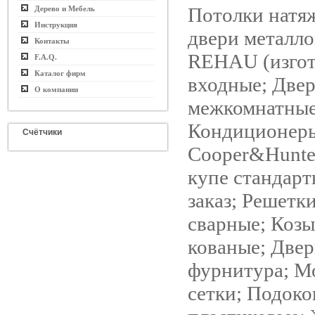
Потолки натя
Дерево и Мебель
Инструкция
двери металло
Контакты
REHAU (изгот.
F.A.Q.
Каталог фирм
входные; Две
О компании
межкомнатные
Кондиционер
Счётчики
Cooper&Hunte
купе стандарт
заказ; Решетк
сварные; Коз
кованые; Двер
фурнитура; М
сетки; Подок