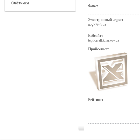
Счётчики
Факс:
Электронный адрес:
abg77@i.ua
Вебсайт:
teplica.all.kharkov.ua
Прайс-лист:
Рейтинг: