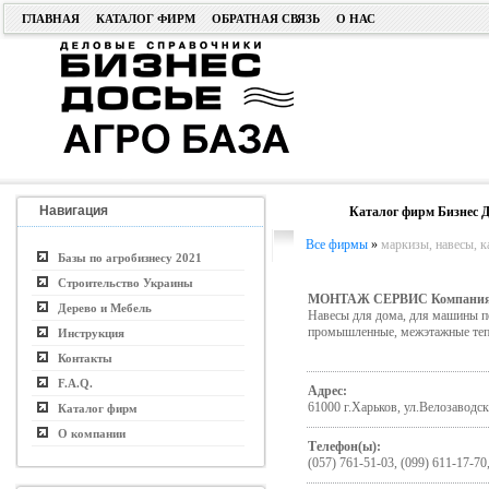
ГЛАВНАЯ
КАТАЛОГ ФИРМ
ОБРАТНАЯ СВЯЗЬ
О НАС
Навигация
Каталог фирм Бизнес Д
Все фирмы
»
маркизы, навесы, 
Базы по агробизнесу 2021
Строительство Украины
МОНТАЖ СЕРВИС Компани
Дерево и Мебель
Навесы для дома, для машины по
промышленные, межэтажные тепл
Инструкция
Контакты
F.A.Q.
Адрес:
61000 г.Харьков, ул.Велозаводск
Каталог фирм
О компании
Телефон(ы):
(057) 761-51-03, (099) 611-17-70,