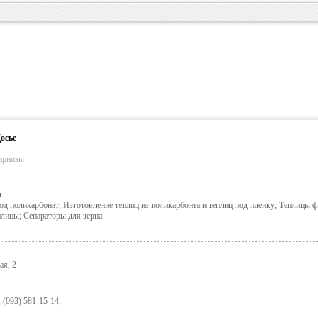
осье
карнизы
я
д поликарбонат; Изготовление теплиц из поликарбонта и теплиц под пленку; Теплицы 
ицы; Сепараторы для зерна
ая, 2
 (093) 581-15-14,