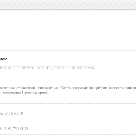
осье
ВАННЫЕ, РЕШЕТКИ, ВОРОТА, ОГРАДЫ, ШЛАГБАУМЫ
ржавеющая отожженная, неотожженная; Системы ограждения с ребром жесткости, повы
я, конвейерная (транспортерная)
я, 126/1, оф.18
8-47-30, 739-31-78