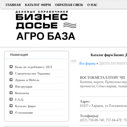
ГЛАВНАЯ
КАТАЛОГ ФИРМ
ОБРАТНАЯ СВЯЗЬ
О НАС
Навигация
Каталог фирм Бизнес Д
Все фирмы
»
ДВЕРИ БРОНИРО
Базы по агробизнесу 2021
Строительство Украины
ВОСТОКМЕТАЛЛТОРГ ЧП
Дерево и Мебель
Калитки, ворота; Проволока не
прочности; Сетка сварная, ткана
Инструкция
Контакты
F.A.Q.
Адрес:
61037 г.Харьков, ул.Плехановска
Каталог фирм
О компании
Телефон(ы):
(057) 759-09-74F, 757-84-47F, 75