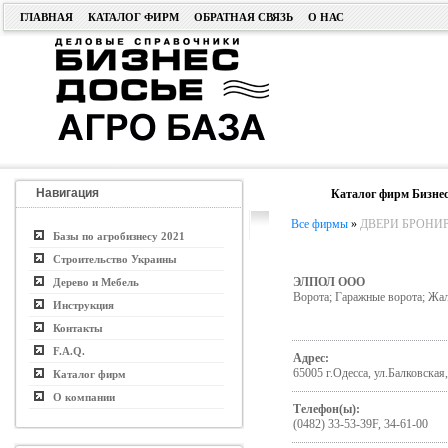
ГЛАВНАЯ
КАТАЛОГ ФИРМ
ОБРАТНАЯ СВЯЗЬ
О НАС
Навигация
Каталог фирм Бизнес
Все фирмы
»
ДВЕРИ БРОНИ
Базы по агробизнесу 2021
Строительство Украины
ЭЛПОЛ ООО
Дерево и Мебель
Ворота; Гаражные ворота; Жа
Инструкция
Контакты
F.A.Q.
Адрес:
65005 г.Одесса, ул.Балковская,
Каталог фирм
О компании
Телефон(ы):
(0482) 33-53-39F, 34-61-00