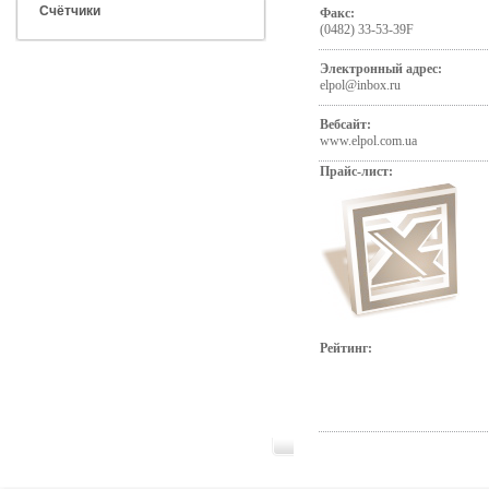
Счётчики
Факс:
(0482) 33-53-39F
Электронный адрес:
elpol@inbox.ru
Вебсайт:
www.elpol.com.ua
Прайс-лист:
Рейтинг: