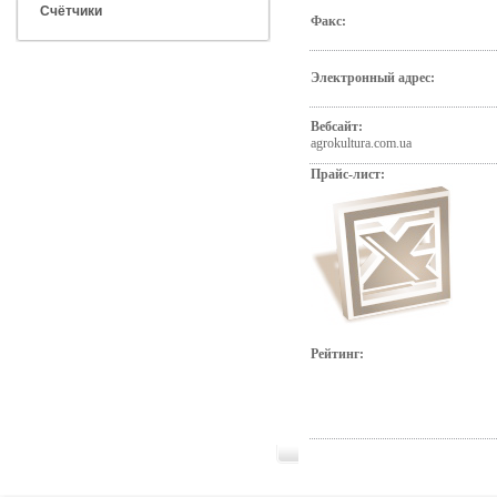
Счётчики
Факс:
Электронный адрес:
Вебсайт:
agrokultura.com.ua
Прайс-лист:
Рейтинг: