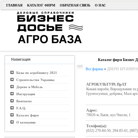
ГЛАВНАЯ
КАТАЛОГ ФИРМ
ОБРАТНАЯ СВЯЗЬ
О НАС
Навигация
Каталог фирм Бизнес Д
Все фирмы
»
ДВЕРИ БРОНИРО
Базы по агробизнесу 2021
Строительство Украины
АГРОКУЛЬТУРА ПрАТ
Дерево и Мебель
Ковані вироби; Вирощування та реа
Грунтосуміші, добрива; Малі арх
Инструкция
Контакты
F.A.Q.
Адрес:
79026 м.Львів, вул.Чмоли, 1
Каталог фирм
О компании
Телефон(ы):
(032) 270-84-50, 294-85-61, (067