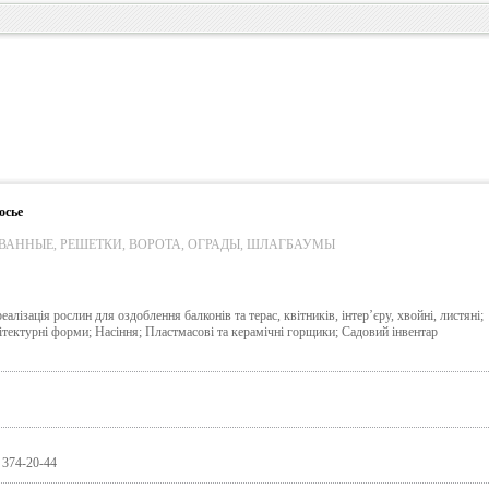
осье
ВАННЫЕ, РЕШЕТКИ, ВОРОТА, ОГРАДЫ, ШЛАГБАУМЫ
лізація рослин для оздоблення балконів та терас, квітників, інтер’єру, хвойні, листяні;
ітектурні форми; Насіння; Пластмасові та керамічні горщики; Садовий інвентар
) 374-20-44