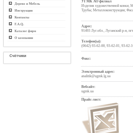
УГМК АО филиал
Дерево и Мебель
Изделия художественной ковки; М
Трубы; Металлоконструкции; Фас
Инструкция
Контакты
F.A.Q.
Адрес:
91493 Луг.обл., Луганский р-н, п
Каталог фирм
О компании
Телефон(ы):
(0642) 93-62-00, 93-62-01, 93-62-1
Счётчики
Факс:
Электронный адрес:
analitik@ugmk.lg.ua
Вебсайт:
ugmk.ua
Прайс-лист: