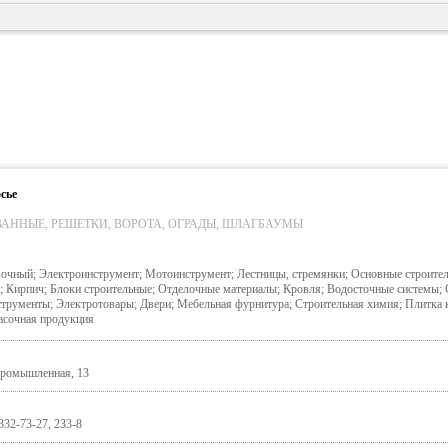
сье
АННЫЕ, РЕШЕТКИ, ВОРОТА, ОГРАДЫ, ШЛАГБАУМЫ
очный; Электроинструмент; Мотоинструмент; Лестницы, стремянки; Основные строите
; Кирпич; Блоки строительные; Отделочные материалы; Кровля; Водосточные системы; 
трументы; Электротовары; Двери; Мебельная фурнитура; Строительная химия; Плитка 
асочная продукция
.Промышленная, 13
 332-73-27, 233-8