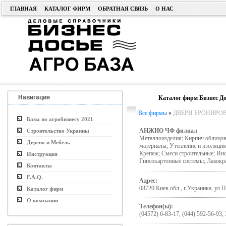
ГЛАВНАЯ
КАТАЛОГ ФИРМ
ОБРАТНАЯ СВЯЗЬ
О НАС
Навигация
Каталог фирм Бизнес До
Все фирмы
»
ДВЕРИ БРОНИРОВ
Базы по агробизнесу 2021
АНЖИО ЧФ филиал
Строительство Украины
Металлоизделия; Кирпич облицов
Дерево и Мебель
материалы; Утепление и изоляция
Крепеж; Смеси строительные; Инс
Инструкция
Гипсокартонные системы; Лакокр
Контакты
F.A.Q.
Адрес:
08720 Киев.обл., г.Украинка, ул
Каталог фирм
О компании
Телефон(ы):
(04572) 6-83-17, (044) 592-56-93,