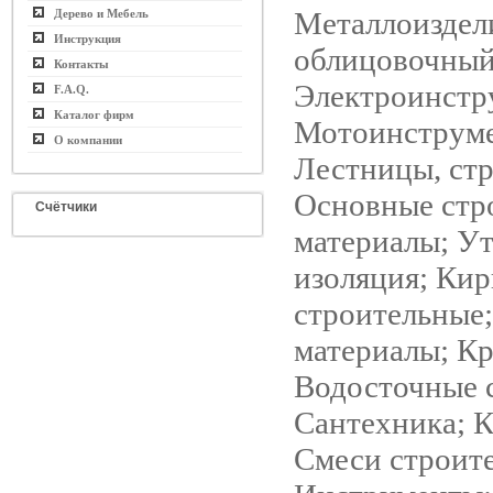
Металлоиздел
Дерево и Мебель
Инструкция
облицовочный
Контакты
Электроинстр
F.A.Q.
Каталог фирм
Мотоинструме
О компании
Лестницы, ст
Основные стр
Счётчики
материалы; Ут
изоляция; Кир
строительные
материалы; Кр
Водосточные 
Сантехника; 
Смеси строит