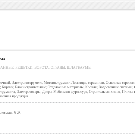
сье
АННЫЕ, РЕШЕТКИ, ВОРОТА, ОГРАДЫ, ШЛАГБАУМЫ
очный; Электроинструмент; Мотоинструмент; Лестницы, стремянки; Основные строите
; Кирпич; Блоки строительные; Отделочные материалы; Кровля; Водосточные системы; 
трументы; Электротовары; Двери; Мебельная фурнитура; Строительная химия; Плитка 
асочная продукция
Киевская, 6-Ж