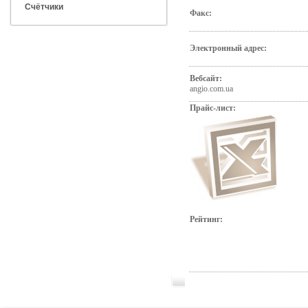
Счётчики
Факс:
Электронный адрес:
Вебсайт:
angio.com.ua
Прайс-лист:
Рейтинг: