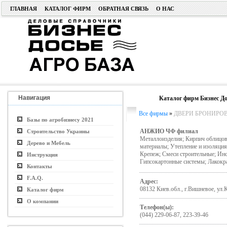
ГЛАВНАЯ
КАТАЛОГ ФИРМ
ОБРАТНАЯ СВЯЗЬ
О НАС
Навигация
Каталог фирм Бизнес До
Все фирмы
»
ДВЕРИ БРОНИРОВ
Базы по агробизнесу 2021
АНЖИО ЧФ филиал
Строительство Украины
Металлоизделия; Кирпич облицов
Дерево и Мебель
материалы; Утепление и изоляция
Крепеж; Смеси строительные; Инс
Инструкция
Гипсокартонные системы; Лакокр
Контакты
F.A.Q.
Адрес:
08132 Киев.обл., г.Вишневое, ул.
Каталог фирм
О компании
Телефон(ы):
(044) 229-06-87, 223-39-46