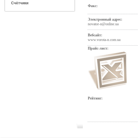
Счётчики
Факс:
Электронный адрес:
novator-n@online.ua
Вебсайт:
www.vorota-n.com.ua
Прайс-лист:
Рейтинг: