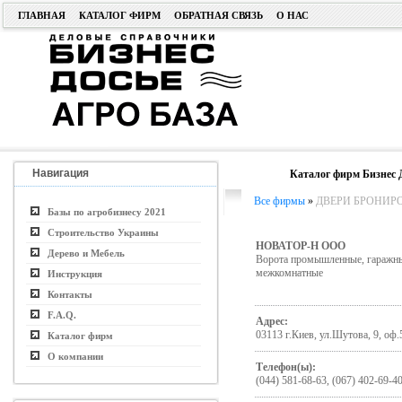
ГЛАВНАЯ
КАТАЛОГ ФИРМ
ОБРАТНАЯ СВЯЗЬ
О НАС
Навигация
Каталог фирм Бизнес 
Все фирмы
»
ДВЕРИ БРОНИРО
Базы по агробизнесу 2021
Строительство Украины
НОВАТОР-Н ООО
Дерево и Мебель
Ворота промышленные, гаражн
межкомнатные
Инструкция
Контакты
F.A.Q.
Адрес:
03113 г.Киев, ул.Шутова, 9, оф.
Каталог фирм
О компании
Телефон(ы):
(044) 581-68-63, (067) 402-69-4