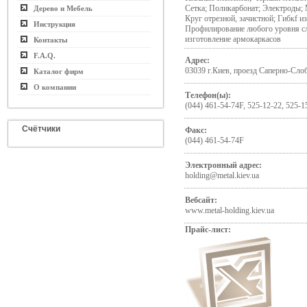
Сетка; Поликарбонат; Электроды;
Дерево и Мебель
Круг отрезной, зачистной; Гибкf и
Инструкция
Профилирование любого уровня сл
изготовление армокаркасов
Контакты
F.A.Q.
Адрес:
03039 г.Киев, проезд Саперно-Слоб
Каталог фирм
О компании
Телефон(ы):
(044) 461-54-74F, 525-12-22, 525-1
Счётчики
Факс:
(044) 461-54-74F
Электронный адрес:
holding@metal.kiev.ua
Вебсайт:
www.metal-holding.kiev.ua
Прайс-лист: