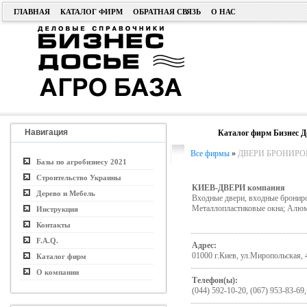
ГЛАВНАЯ
КАТАЛОГ ФИРМ
ОБРАТНАЯ СВЯЗЬ
О НАС
Навигация
Каталог фирм Бизнес Д
Все фирмы
»
ДВЕРИ БРОНИРО
Базы по агробизнесу 2021
Строительство Украины
КИЕВ-ДВЕРИ компания
Дерево и Мебель
Входные двери, входные брониро
Металлопластиковые окна; Алюм
Инструкция
Контакты
F.A.Q.
Адрес:
01000 г.Киев, ул.Миропольская, 
Каталог фирм
О компании
Телефон(ы):
(044) 592-10-20, (067) 953-83-69,