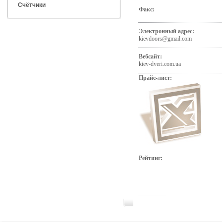
Счётчики
Факс:
Электронный адрес:
kievdoors@gmail.com
Вебсайт:
kiev-dveri.com.ua
Прайс-лист:
Рейтинг: