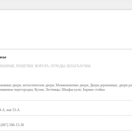
осье
ВАННЫЕ, РЕШЕТКИ, ВОРОТА, ОГРАДЫ, ШЛАГБАУМЫ
ванные двери, металлические двери; Межкомнатные двери; Двери деревянные, двери р
иниевые перегородки; Кухни; Лестницы; Шкафы-купе; Барные стойки
4-А, маг.53-А
 (067) 506-15-30