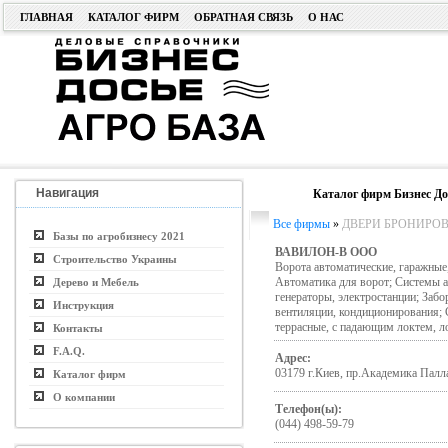
ГЛАВНАЯ
КАТАЛОГ ФИРМ
ОБРАТНАЯ СВЯЗЬ
О НАС
Навигация
Каталог фирм Бизнес До
Все фирмы
»
ДВЕРИ БРОНИРОВ
Базы по агробизнесу 2021
ВАВИЛОН-В ООО
Строительство Украины
Ворота автоматические, гаражные
Автоматика для ворот; Системы 
Дерево и Мебель
генераторы, электростанции; Забо
Инструкция
вентиляции, кондиционирования;
террасные, с падающим локтем, л
Контакты
F.A.Q.
Адрес:
03179 г.Киев, пр.Академика Палла
Каталог фирм
О компании
Телефон(ы):
(044) 498-59-79