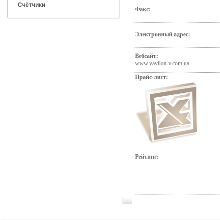
Счётчики
Факс:
Электронный адрес:
Вебсайт:
www.vavilon-v.com.ua
Прайс-лист:
Рейтинг: