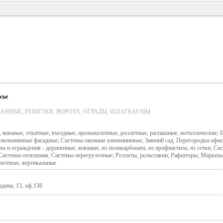
сье
АННЫЕ, РЕШЕТКИ, ВОРОТА, ОГРАДЫ, ШЛАГБАУМЫ
, кованые, откатные, въездные, промышленные, роллетные, распашные, металлические;
алюминиевые фасадные; Системы оконные алюминиевые; Зимний сад; Перегородки офис
ры и ограждения - деревянные, кованые, из поликарбоната, из профнастила, из сетки; Си
 Системы отопления; Системы перегрузочные; Роллеты, рольставни; Рафшторы; Маркиз
октевые, вертикальные
дина, 13, оф.138