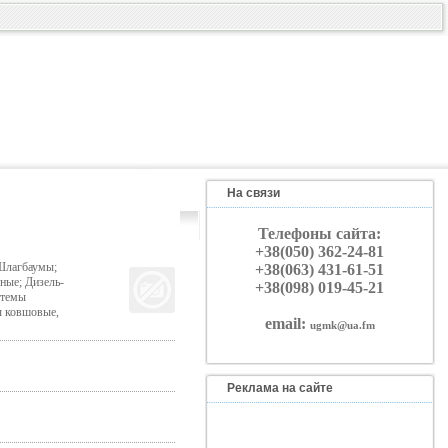
На связи
Телефоны сайта:
+38(050) 362-24-81
 Шлагбаумы;
+38(063) 431-61-51
ные; Дизель-
+38(098) 019-45-21
стемы
ы ковшовые,
email:
ugmk@ua.fm
Реклама на сайте