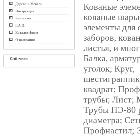
Кованые элем
Дерево и Мебель
Инструкция
кованые шары,
Контакты
элементы для 
F.A.Q.
Каталог фирм
заборов, кова
О компании
листья, и мног
Балка, армату
Счётчики
уголок; Круг,
шестигранник,
квадрат; Про
трубы; Лист; 
Трубы ПЭ-80 
диаметра; Сет
Профнастил; 