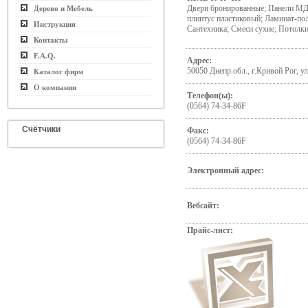
Двери бронированные; Панели МДФ
Дерево и Мебель
плинтус пластиковый; Ламинат-по
Инструкция
Сантехника; Смеси сухие; Потолк
Контакты
F.A.Q.
Адрес:
50050 Днепр.обл., г.Кривой Рог, ул
Каталог фирм
О компании
Телефон(ы):
(0564) 74-34-86F
Счётчики
Факс:
(0564) 74-34-86F
Электронный адрес:
Вебсайт:
Прайс-лист: