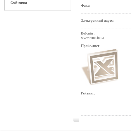
Счётчики
Факс:
Электронный адрес:
Вебсайт:
www.rama.in.ua
Прайс-лист:
Рейтинг: