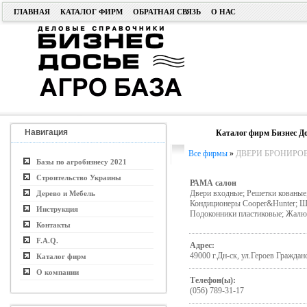
ГЛАВНАЯ
КАТАЛОГ ФИРМ
ОБРАТНАЯ СВЯЗЬ
О НАС
Навигация
Каталог фирм Бизнес До
Все фирмы
»
ДВЕРИ БРОНИРОВ
Базы по агробизнесу 2021
Строительство Украины
РАМА салон
Двери входные; Решетки кованые
Дерево и Мебель
Кондиционеры Cooper&Hunter; Шк
Инструкция
Подоконники пластиковые; Жалю
Контакты
F.A.Q.
Адрес:
49000 г.Дн-ск, ул.Героев Граждан
Каталог фирм
О компании
Телефон(ы):
(056) 789-31-17