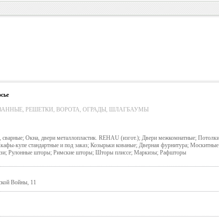
сье
АННЫЕ, РЕШЕТКИ, ВОРОТА, ОГРАДЫ, ШЛАГБАУМЫ
, сварные; Окна, двери металлопластик. REHAU (изгот.); Двери межкомнатные; Потолк
афы-купе стандартные и под заказ; Козырьки кованые; Дверная фурнитура; Москитные 
зи; Рулонные шторы; Римские шторы; Шторы плиссе; Маркизы; Рафшторы
ской Войны, 11