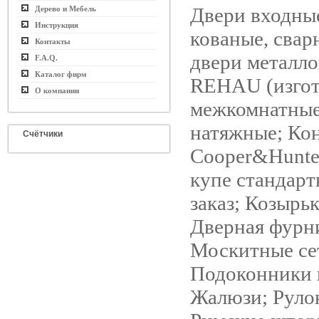
Двери входны
Дерево и Мебель
Инструкция
кованые, свар
Контакты
двери металло
F.A.Q.
Каталог фирм
REHAU (изгот.
О компании
межкомнатные
натяжные; Ко
Счётчики
Cooper&Hunte
купе стандарт
заказ; Козырь
Дверная фурн
Москитные се
Подоконники 
Жалюзи; Руло