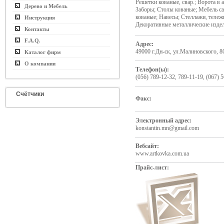
Решетки кованые, свар.; Ворота в 
Дерево и Мебель
Заборы; Столы кованые; Мебель с
кованые; Навесы; Стеллажи, тележ
Инструкция
Декоративные металлические изде
Контакты
F.A.Q.
Адрес:
49000 г.Дн-ск, ул.Малиновского, 8
Каталог фирм
О компании
Телефон(ы):
(056) 789-12-32, 789-11-19, (067) 
Счётчики
Факс:
Электронный адрес:
konstantin.mn@gmail.com
Вебсайт:
www.artkovka.com.ua
Прайс-лист: