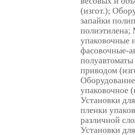
весовых и об
(изгот.); Обор
запайки поли
полиэтилена;
упаковочные 
фасовочные-а
полуавтоматы
приводом (изго
Оборудование
упаковочное (и
Установки для
пленки упако
различной сл
Установки для