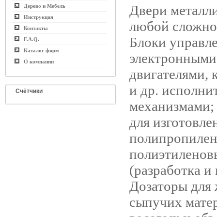
Двери металл
Дерево и Мебель
Инструкция
любой сложнос
Контакты
Блоки управл
F.A.Q.
Каталог фирм
электронными
О компании
двигателями,
и др. исполнит
Счётчики
механизмами;
для изготовле
полипропилен
полиэтиленов
(разработка и 
Дозаторы для
сыпучих мате