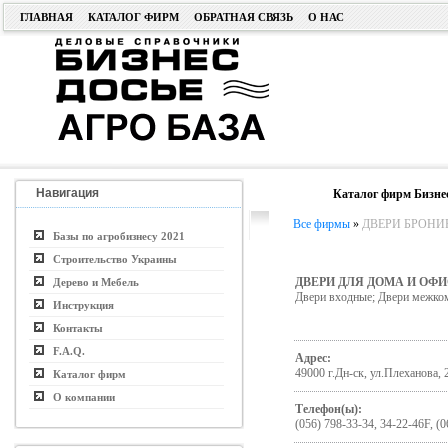
ГЛАВНАЯ
КАТАЛОГ ФИРМ
ОБРАТНАЯ СВЯЗЬ
О НАС
Навигация
Каталог фирм Бизнес
Все фирмы
»
ДВЕРИ БРОНИ
Базы по агробизнесу 2021
Строительство Украины
ДВЕРИ ДЛЯ ДОМА И ОФИС
Дерево и Мебель
Двери входные; Двери межко
Инструкция
Контакты
F.A.Q.
Адрес:
49000 г.Дн-ск, ул.Плеханова, 
Каталог фирм
О компании
Телефон(ы):
(056) 798-33-34, 34-22-46F, (0