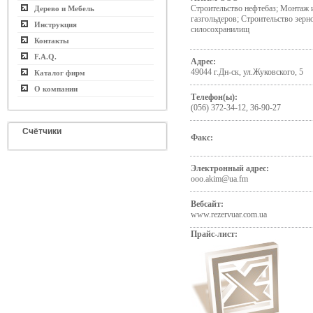
Строительство нефтебаз; Монтаж 
Дерево и Мебель
газгольдеров; Строительство зер
Инструкция
силосохранилищ
Контакты
F.A.Q.
Адрес:
49044 г.Дн-ск, ул.Жуковского, 5
Каталог фирм
О компании
Телефон(ы):
(056) 372-34-12, 36-90-27
Счётчики
Факс:
Электронный адрес:
ooo.akim@ua.fm
Вебсайт:
www.rezervuar.com.ua
Прайс-лист: