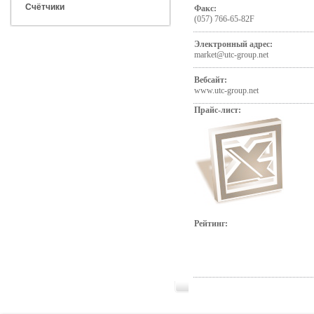
Счётчики
Факс:
(057) 766-65-82F
Электронный адрес:
market@utc-group.net
Вебсайт:
www.utc-group.net
Прайс-лист:
Рейтинг: