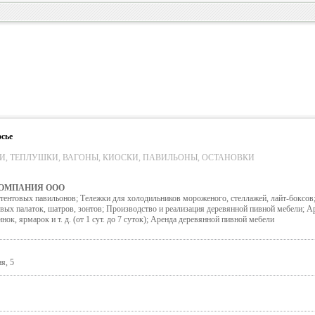
сье
И, ТЕПЛУШКИ, ВАГОНЫ, КИОСКИ, ПАВИЛЬОНЫ, ОСТАНОВКИ
КОМПАНИЯ ООО
тентовых павильонов; Тележки для холодильников мороженого, стеллажей, лайт-боксов
вых палаток, шатров, зонтов; Производство и реализация деревянной пивной мебели; А
ок, ярмарок и т. д. (от 1 сут. до 7 суток); Аренда деревянной пивной мебели
я, 5