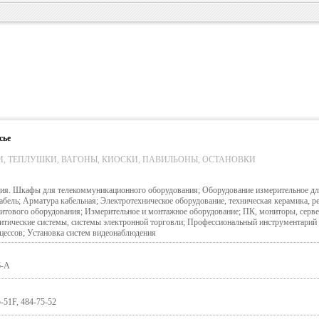
сье
И, ТЕПЛУШКИ, ВАГОНЫ, КИОСКИ, ПАВИЛЬОНЫ, ОСТАНОВКИ
ция. Шкафы для телекоммуникационного оборудования; Оборудование измерительное д
абель; Арматура кабельная; Электротехническое оборудование, техническая керамика, ре
щитового оборудования; Измерительное и монтажное оборудование; ПК, мониторы, серве
ические системы, системы электронной торговли; Профессиональный инструментарий 
оцессов; Установка систем видеонаблюдения
6-А
5-51F, 484-75-52