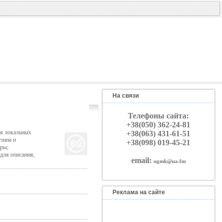
На связи
Телефоны сайта:
+38(050) 362-24-81
ля локальных
+38(063) 431-61-51
зина и
+38(098) 019-45-21
ры;
для описания,
email:
ugmk@ua.fm
Реклама на сайте