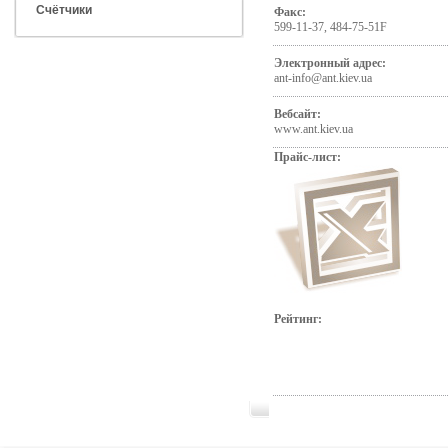
Счётчики
Факс:
599-11-37, 484-75-51F
Электронный адрес:
ant-info@ant.kiev.ua
Вебсайт:
www.ant.kiev.ua
Прайс-лист:
Рейтинг: