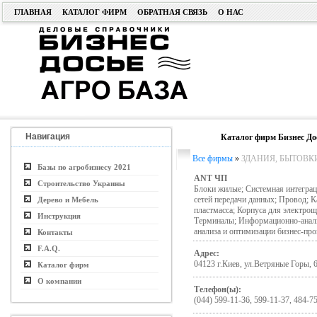
ГЛАВНАЯ
КАТАЛОГ ФИРМ
ОБРАТНАЯ СВЯЗЬ
О НАС
Навигация
Каталог фирм Бизнес До
Все фирмы
»
ЗДАНИЯ, БЫТОВК
Базы по агробизнесу 2021
ANT ЧП
Строительство Украины
Блоки жилые; Системная интегра
сетей передачи данных; Провод; К
Дерево и Мебель
пластмасса; Корпуса для электро
Инструкция
Терминалы; Информационно-аналит
анализа и оптимизации бизнес-пр
Контакты
F.A.Q.
Адрес:
04123 г.Киев, ул.Ветряные Горы, 
Каталог фирм
О компании
Телефон(ы):
(044) 599-11-36, 599-11-37, 484-7