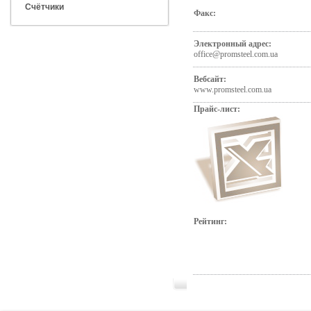
Счётчики
Факс:
Электронный адрес:
office@promsteel.com.ua
Вебсайт:
www.promsteel.com.ua
Прайс-лист:
Рейтинг: