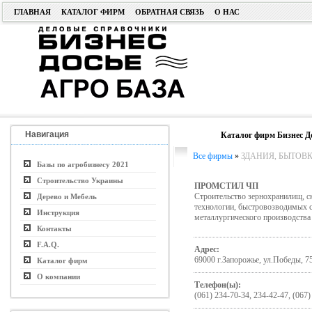
ГЛАВНАЯ
КАТАЛОГ ФИРМ
ОБРАТНАЯ СВЯЗЬ
О НАС
Навигация
Каталог фирм Бизнес Д
Все фирмы
»
ЗДАНИЯ, БЫТОВ
Базы по агробизнесу 2021
Строительство Украины
ПРОМСТИЛ ЧП
Строительство зернохранилищ, с
Дерево и Мебель
технологии, быстровозводимых с
Инструкция
металлургического производства
Контакты
F.A.Q.
Адрес:
69000 г.Запорожье, ул.Победы, 75
Каталог фирм
О компании
Телефон(ы):
(061) 234-70-34, 234-42-47, (067)