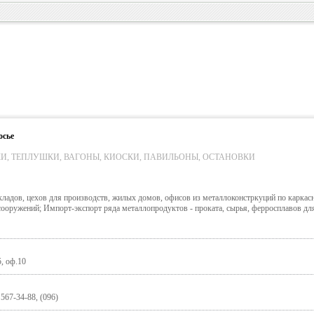
осье
КИ, ТЕПЛУШКИ, ВАГОНЫ, КИОСКИ, ПАВИЛЬОНЫ, ОСТАНОВКИ
кладов, цехов для производств, жилых домов, офисов из металлоконстркуций по каркас
ооружений; Импорт-экспорт ряда металлопродуктов - проката, сырья, ферросплавов дл
, оф.10
 567-34-88, (096)