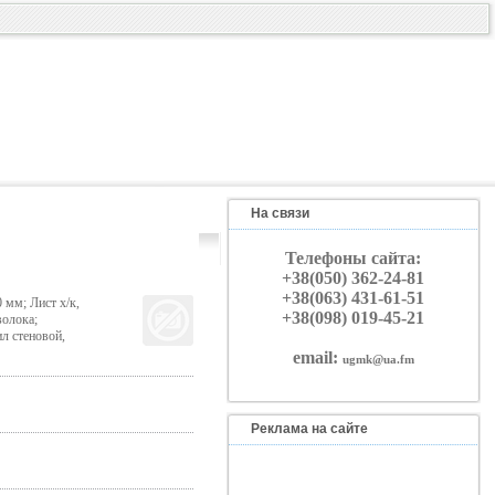
На связи
Телефоны сайта:
+38(050) 362-24-81
+38(063) 431-61-51
 мм; Лист х/к,
+38(098) 019-45-21
волока;
ил стеновой,
email:
ugmk@ua.fm
Реклама на сайте