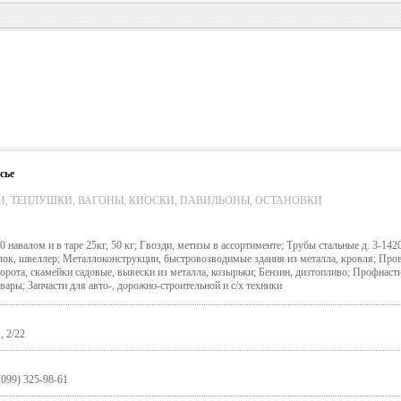
сье
И, ТЕПЛУШКИ, ВАГОНЫ, КИОСКИ, ПАВИЛЬОНЫ, ОСТАНОВКИ
авалом и в таре 25кг, 50 кг; Гвозди, метизы в ассортименте; Трубы стальные д. 3-1420
олок, швеллер; Металлоконструкции, быстровозводимые здания из металла, кровля; Про
ворота, скамейки садовые, вывески из металла, козырьки; Бензин, дизтопливо; Профнаст
ары; Запчасти для авто-, дорожно-строительной и с/х техники
, 2/22
(099) 325-98-61