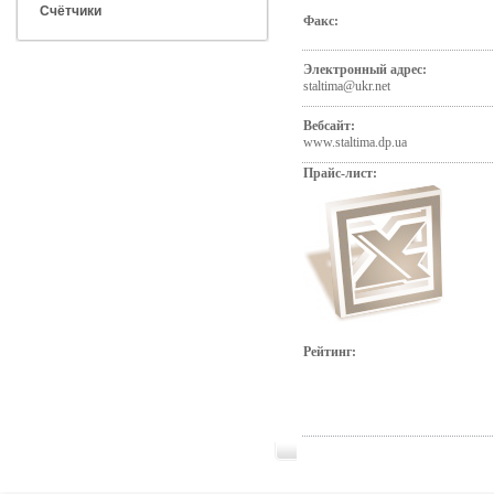
Счётчики
Факс:
Электронный адрес:
staltima@ukr.net
Вебсайт:
www.staltima.dp.ua
Прайс-лист:
Рейтинг: