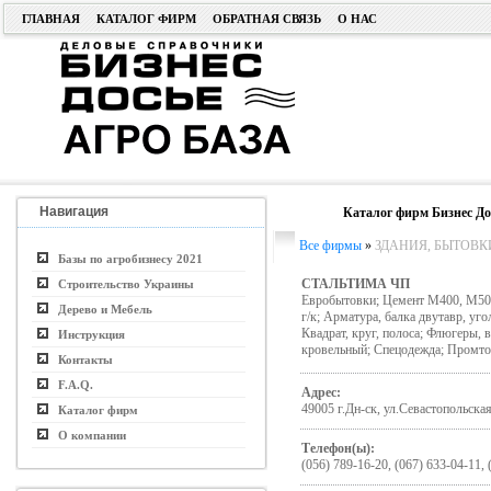
ГЛАВНАЯ
КАТАЛОГ ФИРМ
ОБРАТНАЯ СВЯЗЬ
О НАС
Навигация
Каталог фирм Бизнес До
Все фирмы
»
ЗДАНИЯ, БЫТОВК
Базы по агробизнесу 2021
СТАЛЬТИМА ЧП
Строительство Украины
Евробытовки; Цемент М400, М500 н
Дерево и Мебель
г/к; Арматура, балка двутавр, уг
Квадрат, круг, полоса; Флюгеры, 
Инструкция
кровельный; Спецодежда; Промтов
Контакты
F.A.Q.
Адрес:
49005 г.Дн-ск, ул.Севастопольская
Каталог фирм
О компании
Телефон(ы):
(056) 789-16-20, (067) 633-04-11, 