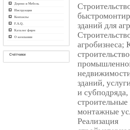
Строительств
Дерево и Мебель
Инструкция
быстромонти
Контакты
зданий для аг
F.A.Q.
Каталог фирм
Строительство
О компании
агробизнеса; 
строительство
Счётчики
промышленно
недвижимости
зданий, услуг
и субподряда,
строительные
монтажные усл
Реализация