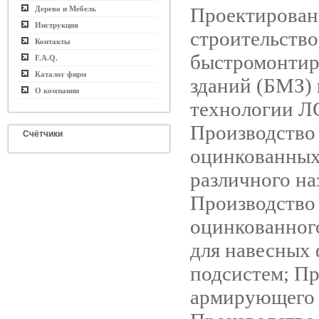
Проектирован
Дерево и Мебель
Инструкция
строительство
Контакты
быстромонти
F.A.Q.
Каталог фирм
зданий (БМЗ)
О компании
технологии Л
Производство
Счётчики
оцинкованных
различного на
Производство
оцинкованног
для навесных
подсистем; П
армирующего 