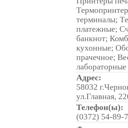
Принтеры печа
Термопринтер
терминалы; Т
платежные; С
банкнот; Ком
кухонные; Об
прачечное; В
лабораторные
Адрес:
58032 г.Черно
ул.Главная, 22
Телефон(ы):
(0372) 54-89-7