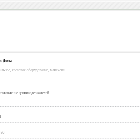
с Досье
ильное, кассовое оборудование, манекены
готовление ценникодержателей
1
-86