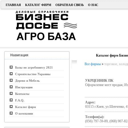
ГЛАВНАЯ
КАТАЛОГ ФИРМ
ОБРАТНАЯ СВЯЗЬ
О НАС
Навигация
Каталог фирм Бизне
Все фирмы
»
торговое, холод
Базы по агробизнесу 2021
Строительство Украины
УКРЦЕННИК ПК
Дерево и Мебель
Оформление мест продаж; Из
Инструкция
Контакты
F.A.Q.
Адрес:
03115 г.Киев, ул.Шевченко, 4
Каталог фирм
О компании
Телефон(ы):
(056) 797-59-89, (068) 907-82