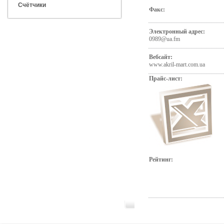
Счётчики
Факс:
Электронный адрес:
0989@ua.fm
Вебсайт:
www.akril-mart.com.ua
Прайс-лист:
Рейтинг: