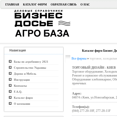
ГЛАВНАЯ
КАТАЛОГ ФИРМ
ОБРАТНАЯ СВЯЗЬ
О НАС
Навигация
Каталог фирм Бизнес До
Все фирмы
»
торговое, холодильн
Базы по агробизнесу 2021
ТОРГОВЫЙ ДИЗАЙН - КИЕВ
Строительство Украины
Торговое оборудование; Холодиль
Дерево и Мебель
Ремонт и сервисное обслуживание
Оборудование хлебопекарное; Обо
Инструкция
прачечных
Контакты
F.A.Q.
Адрес:
04074 г.Киев, ул.Новозабарская, 2
Каталог фирм
О компании
Телефон(ы):
(044) 277-20-10F, 277-20-11F