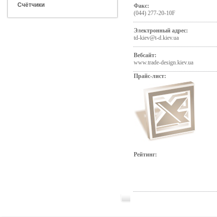
Счётчики
Факс:
(044) 277-20-10F
Электронный адрес:
td-kiev@t-d.kiev.ua
Вебсайт:
www.trade-design.kiev.ua
Прайс-лист:
Рейтинг: