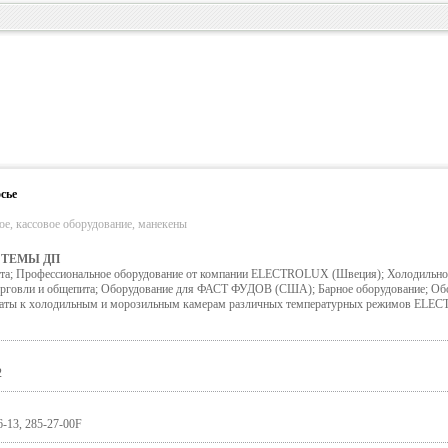
сье
ое, кассовое оборудование, манекены
ТЕМЫ ДП
ита; Профессиональное оборудование от компании ELECTROLUX (Швеция); Холодильно
орговли и общепита; Оборудование для ФАСТ ФУДОВ (США); Барное оборудование; Об
егаты к холодильным и морозильным камерам различных температурных режимов EL
2
6-13, 285-27-00F