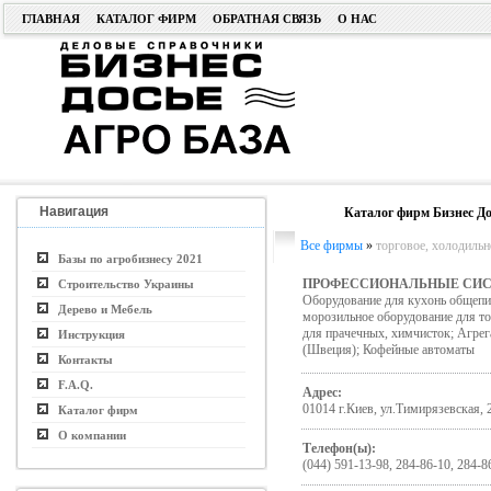
ГЛАВНАЯ
КАТАЛОГ ФИРМ
ОБРАТНАЯ СВЯЗЬ
О НАС
Навигация
Каталог фирм Бизнес До
Все фирмы
»
торговое, холодильн
Базы по агробизнесу 2021
ПРОФЕССИОНАЛЬНЫЕ СИС
Строительство Украины
Оборудование для кухонь общеп
Дерево и Мебель
морозильное оборудование для т
для прачечных, химчисток; Агр
Инструкция
(Швеция); Кофейные автоматы
Контакты
F.A.Q.
Адрес:
01014 г.Киев, ул.Тимирязевская, 
Каталог фирм
О компании
Телефон(ы):
(044) 591-13-98, 284-86-10, 284-8