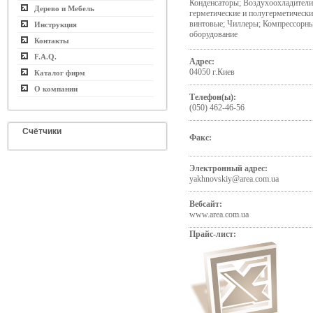
Конденсаторы; Воздухоохладител
Дерево и Мебель
герметические и полугерметически
винтовые; Чиллеры; Компрессорны
Инструкция
оборудование
Контакты
F.A.Q.
Адрес:
04050 г.Киев
Каталог фирм
О компании
Телефон(ы):
(050) 462-46-56
Счётчики
Факс:
Электронный адрес:
yakhnovskiy@area.com.ua
Вебсайт:
www.area.com.ua
Прайс-лист: