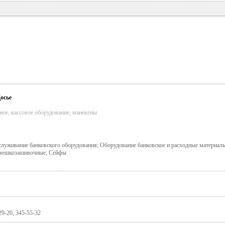
осье
ное, кассовое оборудование, манекены
служивание банковского оборудования; Оборудование банковское и расходные материал
 мешкозашивочные; Сейфы
29-20, 345-55-32