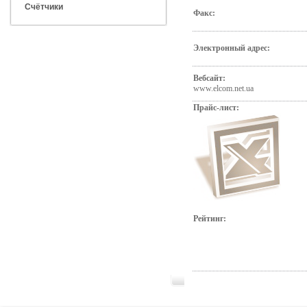
Счётчики
Факс:
Электронный адрес:
Вебсайт:
www.elcom.net.ua
Прайс-лист:
Рейтинг: