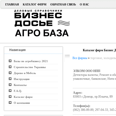
ГЛАВНАЯ
КАТАЛОГ ФИРМ
ОБРАТНАЯ СВЯЗЬ
О НАС
Навигация
Каталог фирм Бизнес Д
Все фирмы
»
торговое, холодиль
Базы по агробизнесу 2021
Строительство Украины
ЭЛКОМ ООО НПП
Дерево и Мебель
Детекторы валюты; Ремонт и об
упаковочные, банковские; Нити
Инструкция
Контакты
F.A.Q.
Адрес:
83003 г.Донецк, пр.Ильича, 89
Каталог фирм
О компании
Телефон(ы):
(062) 386-89-89, 297-04-33, 345-