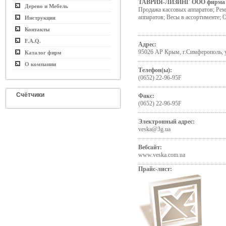
ТАВРИЯ-ЛИЗИНГ ООО фирма
Дерево и Мебель
Продажа кассовых аппаратов; Рем
аппаратов; Весы в ассортименте; 
Инструкция
Контакты
F.A.Q.
Адрес:
95026 АР Крым, г.Симферополь, у
Каталог фирм
О компании
Телефон(ы):
(0652) 22-96-95F
Счётчики
Факс:
(0652) 22-96-95F
Электронный адрес:
veska@3g.ua
Вебсайт:
www.veska.com.ua
Прайс-лист: