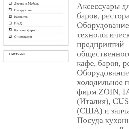
Аксессуары дл
Дерево и Мебель
Инструкция
баров, рестор
Контакты
Оборудование
F.A.Q.
Каталог фирм
технологическ
О компании
предприятий
общественног
Счётчики
кафе, баров, р
Оборудование
холодильное 
фирм ZOIN, I
(Италия), C
(США) и запча
Посуда кухон