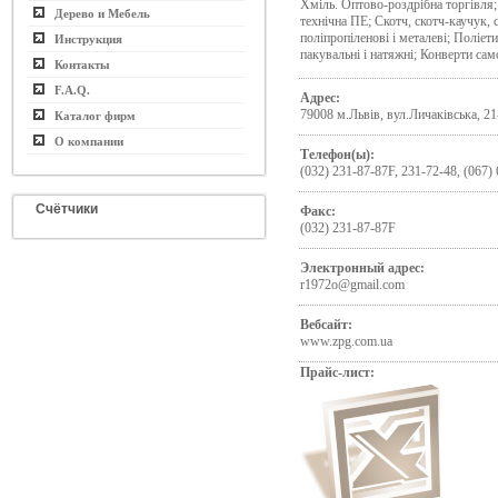
Хміль. Оптово-роздрібна торгівля;
Дерево и Мебель
технічна ПЕ; Скотч, скотч-каучук, 
поліпропіленові і металеві; Поліет
Инструкция
пакувальні і натяжні; Конверти 
Контакты
F.A.Q.
Адрес:
79008 м.Львів, вул.Личаківська, 2
Каталог фирм
О компании
Телефон(ы):
(032) 231-87-87F, 231-72-48, (067)
Счётчики
Факс:
(032) 231-87-87F
Электронный адрес:
r1972o@gmail.com
Вебсайт:
www.zpg.com.ua
Прайс-лист: