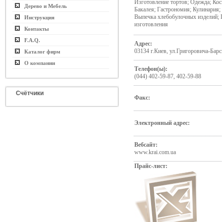
Изготовление тортов; Одежда; Ко
Дерево и Мебель
Бакалея; Гастрономия; Кулинария
Выпечка хлебобулочных изделий; 
Инструкция
изготовления
Контакты
F.A.Q.
Адрес:
03134 г.Киев, ул.Григоровича-Барс
Каталог фирм
О компании
Телефон(ы):
(044) 402-59-87, 402-59-88
Счётчики
Факс:
Электронный адрес:
Вебсайт:
www.krai.com.ua
Прайс-лист: