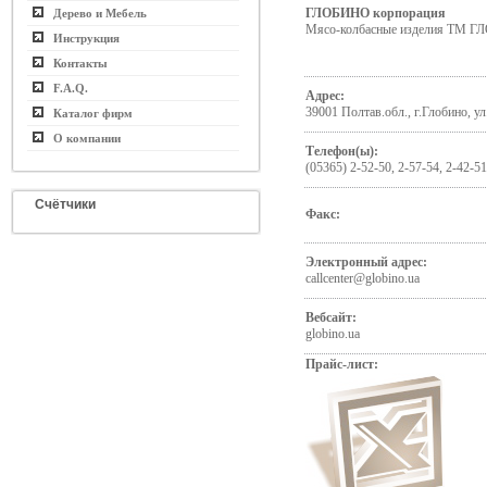
ГЛОБИНО корпорация
Дерево и Мебель
Мясо-колбасные изделия ТМ 
Инструкция
Контакты
F.A.Q.
Адрес:
39001 Полтав.обл., г.Глобино, у
Каталог фирм
О компании
Телефон(ы):
(05365) 2-52-50, 2-57-54, 2-42-51
Счётчики
Факс:
Электронный адрес:
callcenter@globino.ua
Вебсайт:
globino.ua
Прайс-лист: