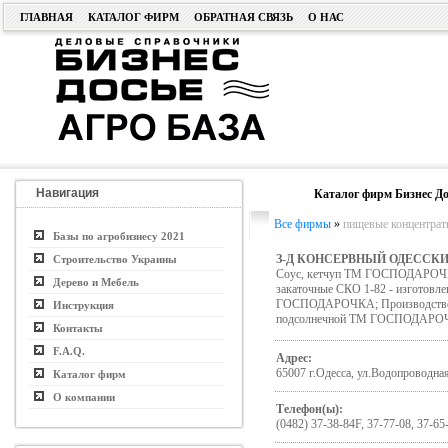
ГЛАВНАЯ
КАТАЛОГ ФИРМ
ОБРАТНАЯ СВЯЗЬ
О НАС
Навигация
Каталог фирм Бизнес До
Все фирмы
»
пищевые концентраты,
Базы по агробизнесу 2021
З-Д КОНСЕРВНЫЙ ОДЕССКИ
Строительство Украины
Соус, кетчуп ТМ ГОСПОДАРОЧКА
Дерево и Мебель
закаточные СКО 1-82 - изготовле
ГОСПОДАРОЧКА; Производство 
Инструкция
подсолнечной ТМ ГОСПОДАРОЧКА
Контакты
F.A.Q.
Адрес:
65007 г.Одесса, ул.Водопроводная
Каталог фирм
О компании
Телефон(ы):
(0482) 37-38-84F, 37-77-08, 37-65-