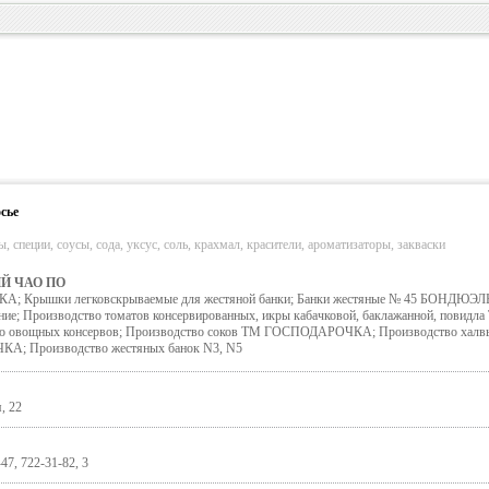
сье
 специи, соусы, сода, уксус, соль, крахмал, красители, ароматизаторы, закваски
Й ЧАО ПО
; Крышки легковскрываемые для жестяной банки; Банки жестяные № 45 БОНДЮЭЛ
ние; Производство томатов консервированных, икры кабачковой, баклажанной, повидла
овощных консервов; Производство соков ТМ ГОСПОДАРОЧКА; Производство халв
; Производство жестяных банок N3, N5
, 22
47, 722-31-82, 3