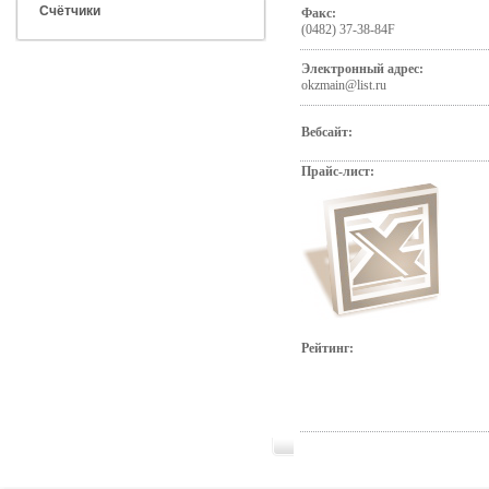
Счётчики
Факс:
(0482) 37-38-84F
Электронный адрес:
okzmain@list.ru
Вебсайт:
Прайс-лист:
Рейтинг: