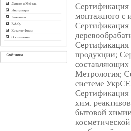
Сертификация 
Дерево и Мебель
Инструкция
монтажного с 
Контакты
Сертификация 
F.A.Q.
Каталог фирм
деревообрабат
О компании
Сертификация 
продукции; Се
Счётчики
составляющих 
Метрология; С
системе УкрСЕ
Сертификация 
хим. реактиво
бытовой хими
косметической