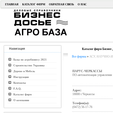
ГЛАВНАЯ
КАТАЛОГ ФИРМ
ОБРАТНАЯ СВЯЗЬ
О НАС
Навигация
Каталог фирм Бизнес 
Все фирмы
»
АСУ, НАУЧНО-ИС
Базы по агробизнесу 2021
Строительство Украины
ПАРУС-ЧЕРКАССЫ
Дерево и Мебель
ПО-автоматизация управления 
Инструкция
Контакты
F.A.Q.
Адрес:
18000 г.Черкассы
Каталог фирм
О компании
Телефон(ы):
(0472) 56-17-76