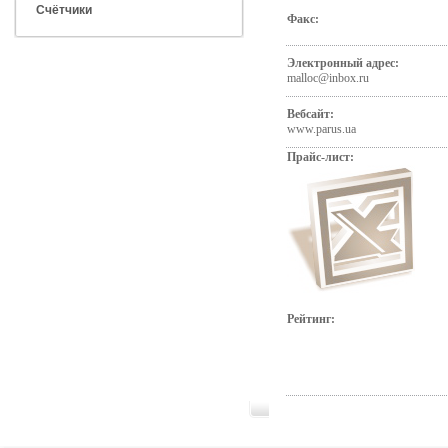
Счётчики
Факс:
Электронный адрес:
malloc@inbox.ru
Вебсайт:
www.parus.ua
Прайс-лист:
Рейтинг: