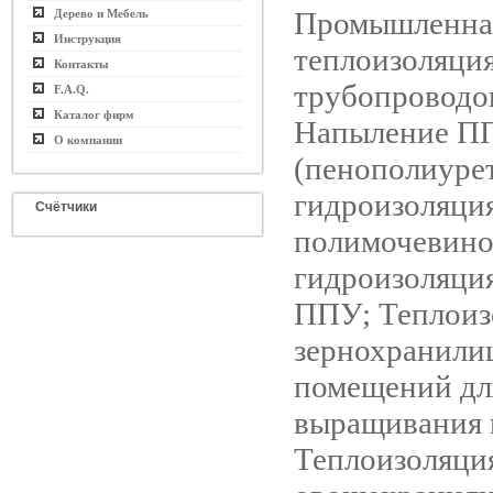
Промышленна
Дерево и Мебель
Инструкция
теплоизоляция
Контакты
трубопроводо
F.A.Q.
Каталог фирм
Напыление П
О компании
(пенополиурет
гидроизоляци
Счётчики
полимочевино
гидроизоляция
ППУ; Теплоиз
зернохранили
помещений дл
выращивания 
Теплоизоляци