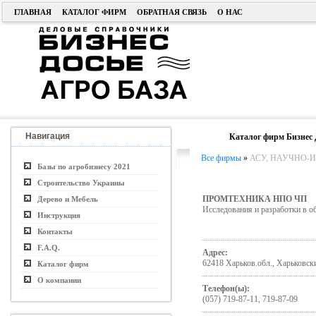
ГЛАВНАЯ
КАТАЛОГ ФИРМ
ОБРАТНАЯ СВЯЗЬ
О НАС
Навигация
Каталог фирм Бизнес 
Все фирмы
»
АСУ, НАУЧНО-ИС
Базы по агробизнесу 2021
Строительство Украины
ПРОМТЕХНИКА НПО ЧП
Дерево и Мебель
Исследования и разработки в о
Инструкция
Контакты
F.A.Q.
Адрес:
62418 Харьков.обл., Харьковски
Каталог фирм
О компании
Телефон(ы):
(057) 719-87-11, 719-87-09