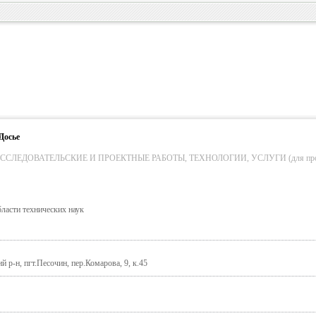
Досье
СЛЕДОВАТЕЛЬСКИЕ И ПРОЕКТНЫЕ РАБОТЫ, ТЕХНОЛОГИИ, УСЛУГИ (для пром. о
бласти технических наук
й р-н, пгт.Песочин, пер.Комарова, 9, к.45