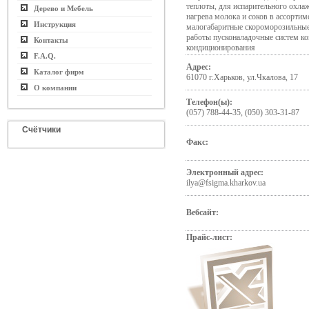
теплоты, для испарительного охла
Дерево и Мебель
нагрева молока и соков в ассортим
Инструкция
малогабаритные скороморозильные
работы пусконаладочные систем к
Контакты
кондиционирования
F.A.Q.
Адрес:
Каталог фирм
61070 г.Харьков, ул.Чкалова, 17
О компании
Телефон(ы):
(057) 788-44-35, (050) 303-31-87
Счётчики
Факс:
Электронный адрес:
ilya@fsigma.kharkov.ua
Вебсайт:
Прайс-лист: