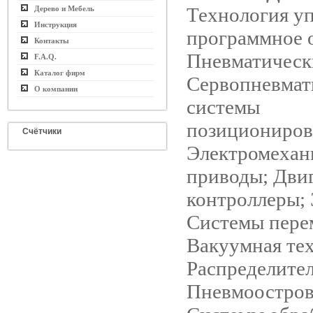
Технология у
Дерево и Мебель
Инструкция
программное 
Контакты
Пневматическ
F.A.Q.
Каталог фирм
Сервопневмат
О компании
системы
позициониров
Счётчики
Электромехан
приводы; Двиг
контроллеры; 
Системы пере
Вакуумная те
Распределител
Пневмоостров