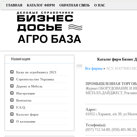
ГЛАВНАЯ
КАТАЛОГ ФИРМ
ОБРАТНАЯ СВЯЗЬ
О НАС
Навигация
Каталог фирм Бизнес Д
Все фирмы
»
АСУ, НАУЧНО-ИСС
Базы по агробизнесу 2021
Строительство Украины
ПРОМЫШЛЕННАЯ ТОРГОВ
Дерево и Мебель
Журнал ОБОРУДОВАНИЕ И ИНС
МЕТАЛЛ-ДАЙДЖЕСТ; Рекламно
Инструкция
Контакты
F.A.Q.
Адрес:
61052 г.Харьков, а/я 39; ул.Малоп
Каталог фирм
О компании
Телефон(ы):
(057) 712-54-89, (050) 401-98-20,