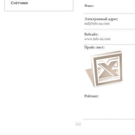
Счётчики
Факс:
Электронный адрес:
md@info-ua.com
Вебсайт:
www.info-ua.com
Прайс-лист:
Рейтинг: