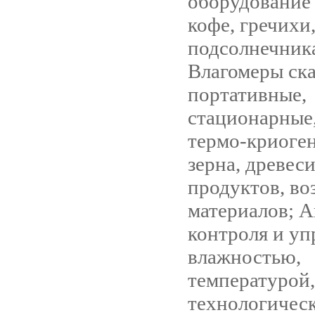
оборудование 
кофе, гречихи
подсолнечника
Влагомеры с
портативные,
стационарные
термо-криоге
зерна, древес
продуктов, во
материалов; А
контроля и уп
влажностью,
температурой,
технологичес