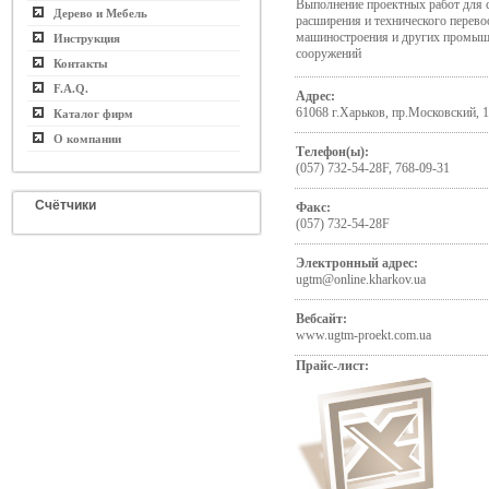
Выполнение проектных работ для с
Дерево и Мебель
расширения и технического перев
машиностроения и других промыш
Инструкция
сооружений
Контакты
F.A.Q.
Адрес:
61068 г.Харьков, пр.Московский, 
Каталог фирм
О компании
Телефон(ы):
(057) 732-54-28F, 768-09-31
Счётчики
Факс:
(057) 732-54-28F
Электронный адрес:
ugtm@online.kharkov.ua
Вебсайт:
www.ugtm-proekt.com.ua
Прайс-лист: