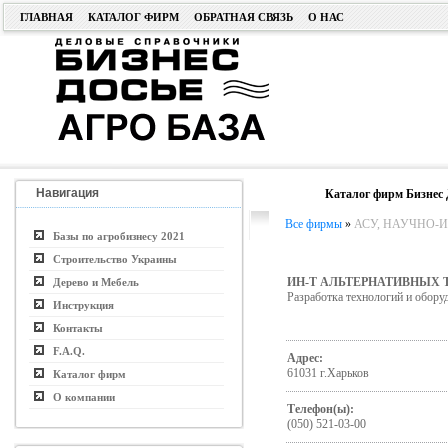
ГЛАВНАЯ
КАТАЛОГ ФИРМ
ОБРАТНАЯ СВЯЗЬ
О НАС
Навигация
Каталог фирм Бизнес 
Все фирмы
»
АСУ, НАУЧНО-ИС
Базы по агробизнесу 2021
Строительство Украины
ИН-Т АЛЬТЕРНАТИВНЫХ 
Дерево и Мебель
Разработка технологий и обору
Инструкция
Контакты
F.A.Q.
Адрес:
61031 г.Харьков
Каталог фирм
О компании
Телефон(ы):
(050) 521-03-00