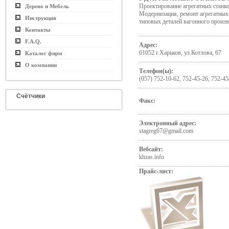
Проектирование агрегатных станко
Дерево и Мебель
Модернизация, ремонт агрегатных 
Инструкция
типовых деталей вагонного произ
Контакты
F.A.Q.
Адрес:
61052 г.Харьков, ул.Котлова, 67
Каталог фирм
О компании
Телефон(ы):
(057) 752-10-62, 752-45-26, 752-45
Счётчики
Факс:
Электронный адрес:
stagreg67@gmail.com
Вебсайт:
khzas.info
Прайс-лист: